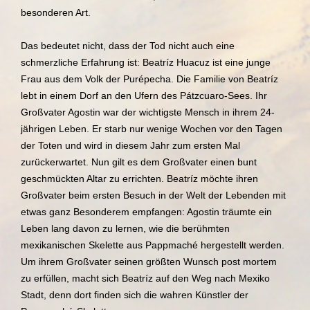
besonderen Art.
Das bedeutet nicht, dass der Tod nicht auch eine
schmerzliche Erfahrung ist: Beatríz Huacuz ist eine junge
Frau aus dem Volk der Purépecha. Die Familie von Beatríz
lebt in einem Dorf an den Ufern des Pátzcuaro-Sees. Ihr
Großvater Agostin war der wichtigste Mensch in ihrem 24-
jährigen Leben. Er starb nur wenige Wochen vor den Tagen
der Toten und wird in diesem Jahr zum ersten Mal
zurückerwartet. Nun gilt es dem Großvater einen bunt
geschmückten Altar zu errichten. Beatríz möchte ihren
Großvater beim ersten Besuch in der Welt der Lebenden mit
etwas ganz Besonderem empfangen: Agostin träumte ein
Leben lang davon zu lernen, wie die berühmten
mexikanischen Skelette aus Pappmaché hergestellt werden.
Um ihrem Großvater seinen größten Wunsch post mortem
zu erfüllen, macht sich Beatríz auf den Weg nach Mexiko
Stadt, denn dort finden sich die wahren Künstler der