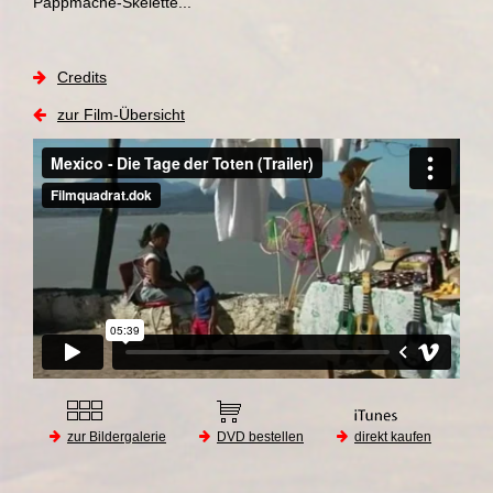
Pappmaché-Skelette...
Credits
zur Film-Übersicht
zur Bildergalerie
DVD bestellen
direkt kaufen