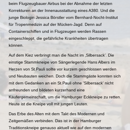
beim Flugzeugbauer Airbus bei der Abnahme der letzten
Korrekturen an der Innenausstattung eines A380. Und die
junge Biologin Jessica Börstler vom Bernhard-Nocht-Institut
für Tropenmedizin auf der Mücken-Jagd. Denn auf
Containerschiffen und in Flugzeugen werden Rassen
eingeschleppt, die gefährliche Krankheiten übertragen
können.
Auf dem Kiez verbringt man die Nacht im ‚Silbersack’. Die
einstige Stammkneipe von Sängerlegende Hans Albers im
Herzen von St.Pauli sollte vor kurzem geschlossen werden
und Neubauten weichen. Doch die Stammgäste konnten sich
mit dem Gedanken an ein St.Pauli ohne 'Silbersack' nicht
anfreunden und bildeten kurzerhand eine
Käufergemeinschaft, um die Hamburger Eckkneipe zu retten.
Heute ist die Kneipe voll mit jungen Leuten.
Das Erbe des Alten mit dem Takt des Modernen und
Zeitgemäßen verbinden. Das ist in der Hamburger
Traditionskneipe genauso aktuell wie auf den modernen