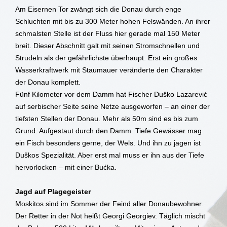
Am Eisernen Tor zwängt sich die Donau durch enge
Schluchten mit bis zu 300 Meter hohen Felswänden. An ihrer
schmalsten Stelle ist der Fluss hier gerade mal 150 Meter
breit. Dieser Abschnitt galt mit seinen Stromschnellen und
Strudeln als der gefährlichste überhaupt. Erst ein großes
Wasserkraftwerk mit Staumauer veränderte den Charakter
der Donau komplett.
Fünf Kilometer vor dem Damm hat Fischer Duško Lazarević
auf serbischer Seite seine Netze ausgeworfen – an einer der
tiefsten Stellen der Donau. Mehr als 50m sind es bis zum
Grund. Aufgestaut durch den Damm. Tiefe Gewässer mag
ein Fisch besonders gerne, der Wels. Und ihn zu jagen ist
Duškos Spezialität. Aber erst mal muss er ihn aus der Tiefe
hervorlocken – mit einer Bućka.
Jagd auf Plagegeister
Moskitos sind im Sommer der Feind aller Donaubewohner.
Der Retter in der Not heißt Georgi Georgiev. Täglich mischt