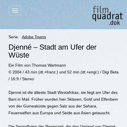
Menü
anzeigen
Serie:
Adobe Towns
Djenné – Stadt am Ufer der
Wüste
Ein Film von Thomas Wartmann
© 2004 / 43 min (dt.+franz.) und 52 min (dt.+engl.) / Digi Beta
/ 16:9 / Stereo
Djenné ist die älteste Stadt Westafrikas; sie liegt am Ufer des
Bani in Mali. Früher wurden hier Sklaven, Gold und Elfenbein
von der Guineaküste gegen Salz aus der Sahara,
Feuerwaffen aus Europa und Seide aus Asien getauscht.
Die Springfluten der Regenzeit, die das Umland von Djenné