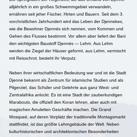
alljährlich in ein großes Schwemmgebiet verwandeln,
ernähren seit jeher Fischer, Hirten und Bauern. Seit dem 3.
vorchristlichen Jahrhundert wird das Leben der Djennekes,
wie die Bewohner Djennés sich nennen, vom Kommen und
Gehen des Flusses bestimmt. Vor allem aber liefert der Bani
den wichtigsten Baustoff Djennés — Lehm. Aus Lehm
werden die Ziegel der Häuser geformt, aus Lehm, vermischt
mit Reisschrot, besteht ihr Verputz.
Neben ihrer wirtschaftlichen Bedeutung war und ist die Stadt
Djenné bekannt als Zentrum für islamische Studien und als
Pilgerziel, das Schüler und Gelehrte aus ganz West- und
Zentralafrika anlockt. Es ist eine Stadt der zauberkundigen
Marabouts, die offiziell den Koran lehren, aber auch mit
magischen Amuletten Geschäfte machen. Die Grand
Mosqueé, auf deren Vorplatz der traditionelle Montagsmarkt
stattfindet, ist das größte Lehmgebäude der Welt. Neben
kulturhistorischen und architektonischen Besonderheiten