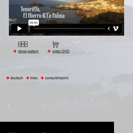
show gallery
order DVD
deutsch
links
contact/imprint